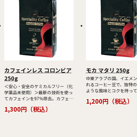
カフェインレス コロンビア
モカ マタリ 250g
250g
中東アラブの国、イエメ
れるコーヒー豆で、独特の
＜安心・安全のケミカルフリー（化
ような風味とコクを持って
学薬品未使用）＞最新の技術を使っ
生産量が少ないため、価
てカフェインを97％除去。カフェイ
1,200円（税込）
ーヒー豆ですが、日本国
ンの体への影響が気になられる方に
1,300円（税込）
い人気があります。
おすすめです。通常のコロンビアに
比べると、酸味があっさりしている
のが特長です。深めの焙煎でコクの
ある味に仕上げました。