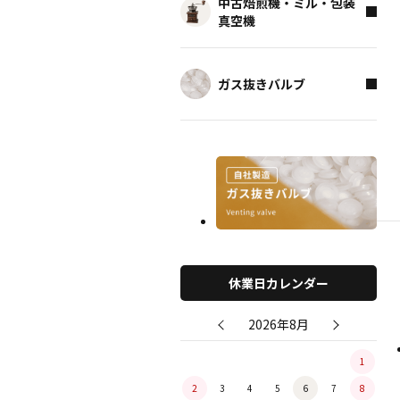
中古焙煎機・ミル・包装
真空機
ガス抜きバルブ
休業日カレンダー
2026年8月
1
2
3
4
5
6
7
8