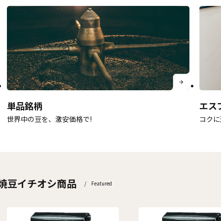
単品銘柄
エス
世界中の豆を、激安価格で!
コクに
焼豆イチオシ商品
/ Featured