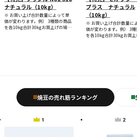
ナチュラル（10kg）
プラス ナチュラル
（10kg）
※ お買い上げ合計数量によって単
価が変わります。例） 3種類の商品
※ お買い上げ合計数量に
を各10kg合計30kgお買上げの場
価が変わります。例） 3
合、3種類とも単価は全て2~5袋価
を各10kg合計30kgお買
格にて計算します。10kg袋を6袋以
合、3種類とも単価は全て2
上お買い上げの場合はお買い上げ商
格にて計算します。10kg
品全ての種類が6袋以上の単価にて
上お買い上げの場合はお
計算されます。※ 但し、麻袋と
品全ての種類が6袋以上の
10kg袋は運送上別になるため、分
計算されます。※ 但し、
けて計算しますので合計数量は、麻
10kg袋は運送上別になる
袋分と10kg袋分は区別されます。
けて計算しますので合計
袋分と10kg袋分は区別さ
焼豆の売れ筋
ランキング