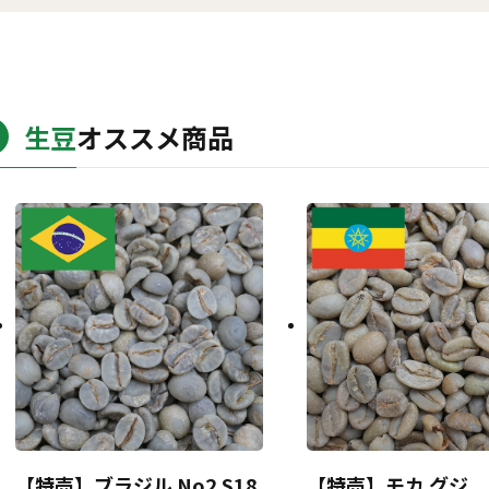
生豆
オススメ商品
【特売】ブラジル No2 S18
【特売】モカ グジ 