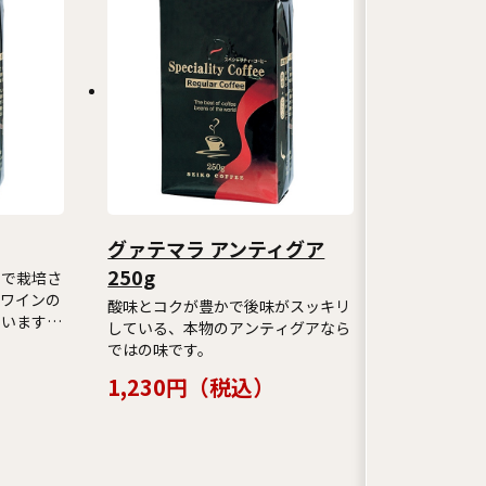
グァテマラ アンティグア
250g
ンで栽培さ
ワインの
酸味とコクが豊かで後味がスッキリ
います。
している、本物のアンティグアなら
格が高いコ
ではの味です。
内では根強
1,230円（税込）