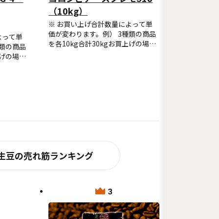
（10kg）
※ お買い上げ合計数量によって単
価が変わります。例） 3種類の商品
よって単
を各10kg合計30kgお買上げの場
種類の商品
合、3種類とも単価は全て2~5袋価
上げの場
格にて計算します。10kg袋を6袋以
~5袋価
上お買い上げの場合はお買い上げ商
袋を6袋以
品全ての種類が6袋以上の単価にて
買い上げ商
計算されます。※ 但し、麻袋と
単価にて
10kg袋は運送上別になるため、分
麻袋と
けて計算しますので合計数量は、麻
ため、分
袋分と10kg袋分は区別されます。
数量は、麻
れます。
生豆の売れ筋
ランキング