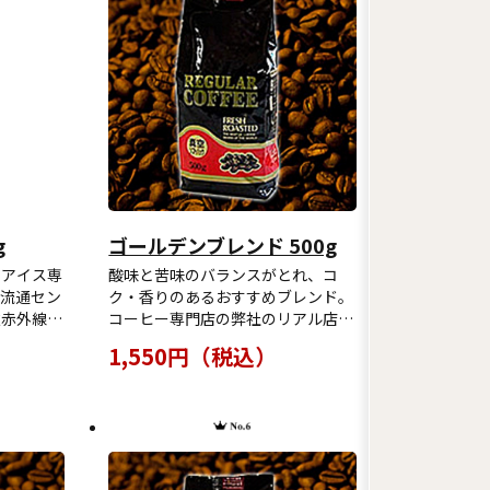
g
ゴールデンブレンド 500g
のアイス専
酸味と苦味のバランスがとれ、コ
流通セン
ク・香りのあるおすすめブレンド。
遠赤外線に
コーヒー専門店の弊社のリアル店で
な色と雑
採用されているブレンド。ブラック
1,550円（税込）
みやすいア
で召し上がっていただいてもおいし
していま
く、ミルク＆砂糖を入れて召し上が
だくと、
っていただいてもちゃんとコーヒー
ターが出
の味わいがするその名の通り、『ゴ
。弊社の
ールデン』なブレンドです♪万人受
です♪
けする味ですが、どちらかと言うと