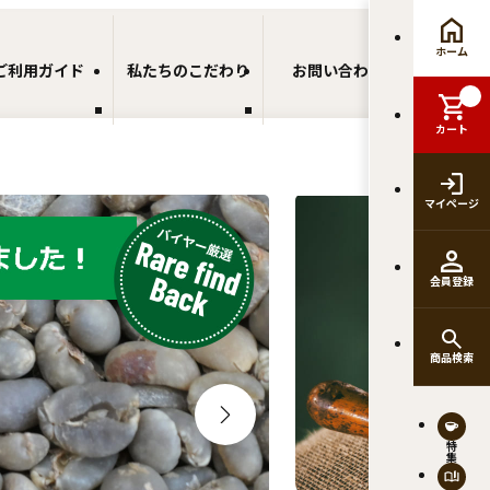
ホーム
ご利用ガイド
私たちのこだわり
お問い合わせ
カート
マイページ
好
会員登録
商品検索
特集