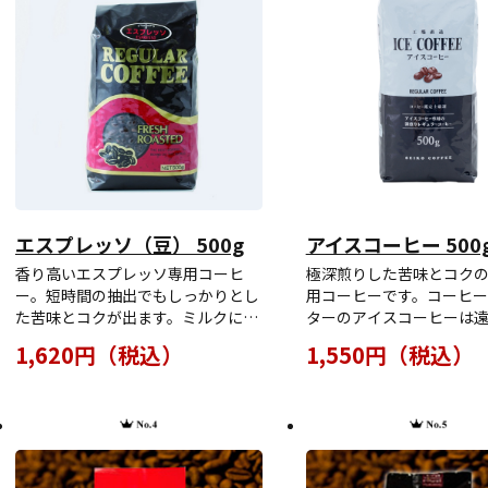
エスプレッソ（豆） 500g
アイスコーヒー 500
香り高いエスプレッソ専用コーヒ
極深煎りした苦味とコク
ー。短時間の抽出でもしっかりとし
用コーヒーです。コーヒー
た苦味とコクが出ます。ミルクにも
ターのアイスコーヒーは
負けない味わいです。カプチーノや
よる焙煎が特徴で、クリア
1,620円（税込）
1,550円（税込）
カフェラテにも◎※こちらの商品
味のないさわやかさで飲
は、ケースもしくは単品でのご注文
イスコーヒーの味を実現
となります。
す。一度召し上がっていた
そのクリアな味にリピー
現！？する特徴があります
アイスコーヒーは自信作